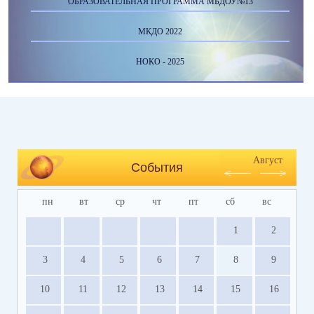
ОБРАЗОВАТЕЛЬНАЯ ПРОГРАММА МБДОУ№13
МКДО 2022
НОКО - 2025
Август
События
пн
вт
ср
чт
пт
сб
вс
1
2
3
4
5
6
7
8
9
10
11
12
13
14
15
16