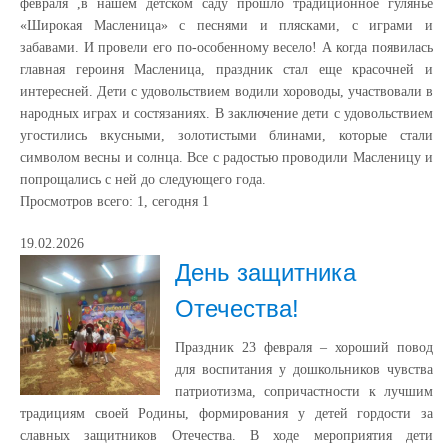
февраля ,в нашем детском саду прошло традиционное гулянье
«Широкая Масленица» с песнями и плясками, с играми и
забавами. И провели его по-особенному весело! А когда появилась
главная героиня Масленица, праздник стал еще красочней и
интересней. Дети с удовольствием водили хороводы, участвовали в
народных играх и состязаниях. В заключение дети с удовольствием
угостились вкусными, золотистыми блинами, которые стали
символом весны и солнца. Все с радостью проводили Масленицу и
попрощались с ней до следующего года.
Просмотров всего:
1
, сегодня
1
19.02.2026
День защитника
Отечества!
Праздник 23 февраля – хороший повод
для воспитания у дошкольников чувства
патриотизма, сопричастности к лучшим
традициям своей Родины, формирования у детей гордости за
славных защитников Отечества. В ходе мероприятия дети